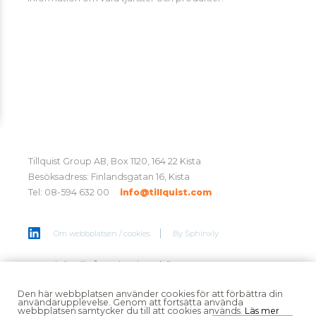
Tillquist Group AB, Box 1120, 164 22 Kista
Besöksadress: Finlandsgatan 16, Kista
Tel: 08-594 632 00
info@tillquist.com
Om webbplatsen / cookies
By
Sphinxly
Anmäl dig till vårt nyhetsbrev
här
Den här webbplatsen använder cookies för att förbättra din
användarupplevelse. Genom att fortsätta använda
webbplatsen samtycker du till att cookies används.
Läs mer