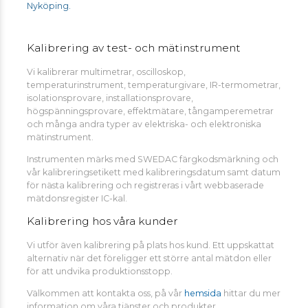
Nyköping.
Kalibrering av test- och mätinstrument
Vi kalibrerar multimetrar, oscilloskop,
temperaturinstrument, temperaturgivare, IR-termometrar,
isolationsprovare, installationsprovare,
högspänningsprovare, effektmätare, tångamperemetrar
och många andra typer av elektriska- och elektroniska
mätinstrument.
Instrumenten märks med SWEDAC färgkodsmärkning och
vår kalibreringsetikett med kalibreringsdatum samt datum
för nästa kalibrering och registreras i vårt webbaserade
mätdonsregister IC-kal.
Kalibrering hos våra kunder
Vi utför även kalibrering på plats hos kund. Ett uppskattat
alternativ när det föreligger ett större antal mätdon eller
för att undvika produktionsstopp.
Välkommen att kontakta oss, på vår
hemsida
hittar du mer
information om våra tjänster och produkter.