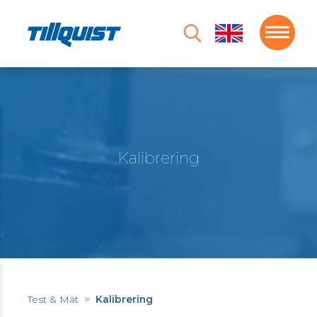
Kalibrering
Test & Mät
>
Kalibrering