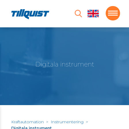
Digitala instrument
Kraftautomation
>
Instrumentering
>
Digitala instrument