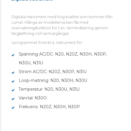
Digitala instrument med hög kvalitet som kommer från
Lumel. Många av modellerna kan fås med
övervakningsfunktion för t.ex. larmindikering genom
färgskiftning och larmutgångar.
I programmet finns bl.a. instrument för:
Spänning AC/DC: N20, N20Z, N30H, N30P,
N30U, N31U
Ström AC/DC: N20Z, N30P, N31U
Loop-matning: N20, N30H, N30U
Temperatur: N20, N30U, N31U
Varvtal: N30O
Frekvens: N20Z, N30H, N30P