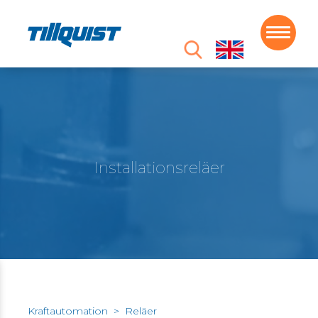
Installationsreläer
Kraftautomation
>
Reläer