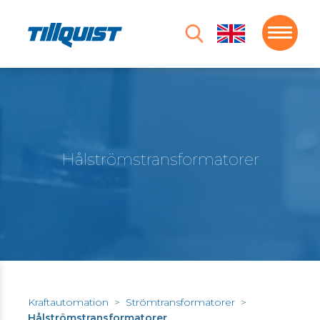
Hålströmstransformatorer
Kraftautomation
>
Strömtransformatorer
>
Hålströmstransformatorer