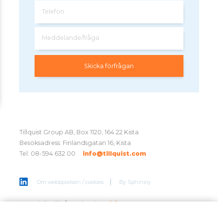
Telefon
Meddelande/fråga
Tillquist Group AB, Box 1120, 164 22 Kista
Besöksadress: Finlandsgatan 16, Kista
Tel: 08-594 632 00
info@tillquist.com
Om webbplatsen / cookies
By
Sphinxly
Anmäl dig till vårt nyhetsbrev
här