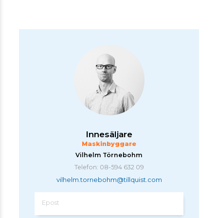
Innesäljare
Maskinbyggare
Vilhelm Törnebohm
Telefon: 08-594 632 09
vilhelm.tornebohm@tillquist.com
Epost