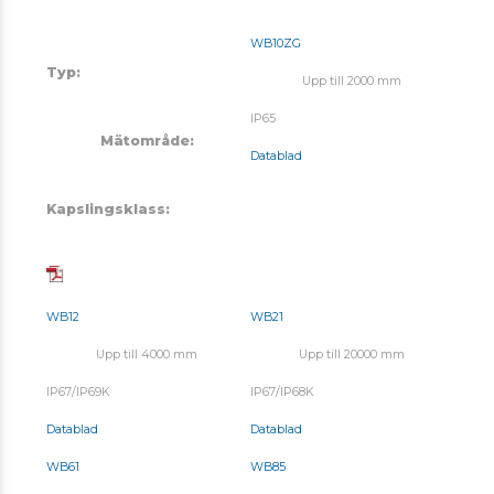
WB10ZG
Typ:
Upp till 2000 mm
IP65
Mätområde:
Datablad
Kapslingsklass:
WB12
WB21
Upp till 4000 mm
Upp till 20000 mm
IP67/IP69K
IP67/IP68K
Datablad
Datablad
WB61
WB85