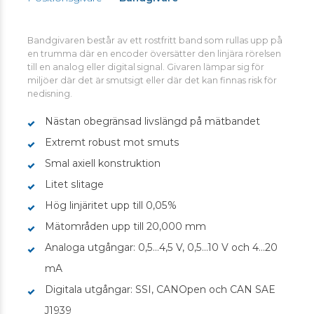
Bandgivaren består av ett rostfritt band som rullas upp på
en trumma där en encoder översätter den linjära rörelsen
till en analog eller digital signal. Givaren lämpar sig för
miljöer där det är smutsigt eller där det kan finnas risk för
nedisning.
Nästan obegränsad livslängd på mätbandet
Extremt robust mot smuts
Smal axiell konstruktion
Litet slitage
Hög linjäritet upp till 0,05%
Mätområden upp till 20,000 mm
Analoga utgångar: 0,5…4,5 V, 0,5…10 V och 4…20
mA
Digitala utgångar: SSI, CANOpen och CAN SAE
J1939