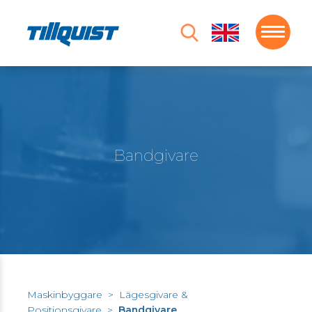
Bandgivare
Maskinbyggare
>
Lägesgivare &
Positionsgivare
>
Bandgivare