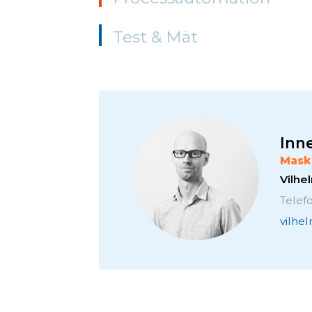
Test & Mät
Inne
Mask
Vilh
Telef
vilhe