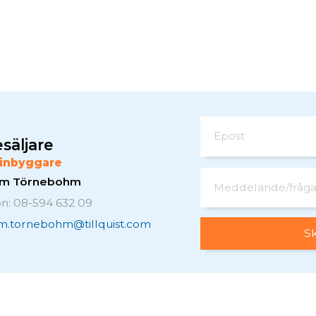
Epost
säljare
inbyggare
elm Törnebohm
Meddelande/fråg
on: 08-594 632 09
lm.tornebohm@tillquist.com