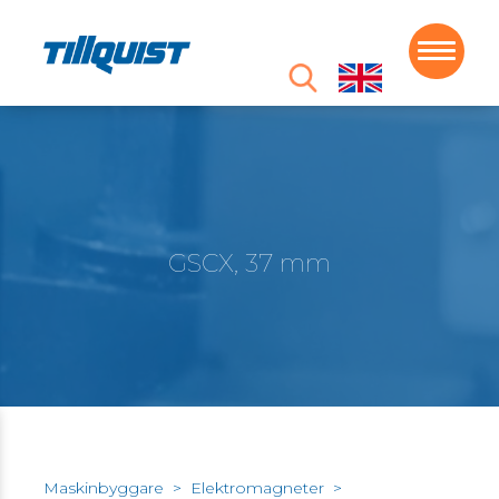
GSCX, 37 mm
Maskinbyggare
>
Elektromagneter
>