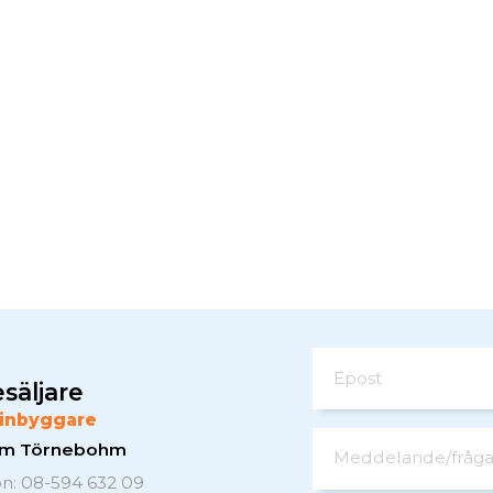
Epost
säljare
inbyggare
elm Törnebohm
Meddelande/fråg
on: 08-594 632 09