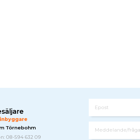
Epost
säljare
inbyggare
elm Törnebohm
Meddelande/fråg
on: 08-594 632 09