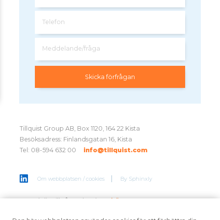
Telefon
Meddelande/fråga
Tillquist Group AB, Box 1120, 164 22 Kista
Besöksadress: Finlandsgatan 16, Kista
Tel: 08-594 632 00
info@tillquist.com
Om webbplatsen / cookies
By
Sphinxly
Anmäl dig till vårt nyhetsbrev
här