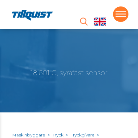
18.601 G, syrafast sensor
Maskinbyggare
>
Tryck
>
Tryckgivare
>