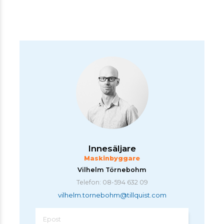
Innesäljare
Maskinbyggare
Vilhelm Törnebohm
Telefon: 08-594 632 09
vilhelm.tornebohm@tillquist.com
Epost