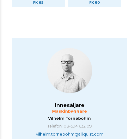
FK 65
FK 80
Innesäljare
Maskinbyggare
Vilhelm Törnebohm
Telefon: 08-594 632 09
vilhelm.tornebohm@tillquist.com