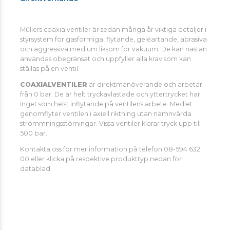
Müllers coaxialventiler är sedan många år viktiga detaljer i
styrsystem för gasformiga, flytande, geléartande, abrasiva
och aggressiva medium liksom för vakuum. De kan nästan
användas obegränsat och uppfyller alla krav som kan
ställas på en ventil.
COAXIALVENTILER
är direktmanöverande och arbetar
från 0 bar. De är helt tryckavlastade och yttertrycket har
inget som helst inflytande på ventilens arbete. Mediet
genomflyter ventilen i axiell riktning utan nämnvärda
strömmningsstörningar. Vissa ventiler klarar tryck upp till
500 bar.
Kontakta oss för mer information på telefon 08-594 632
00 eller klicka på respektive produkttyp nedan för
datablad