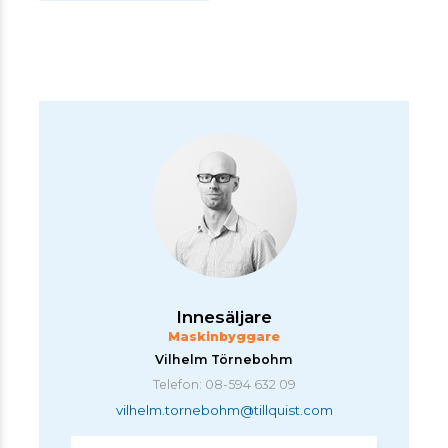
Innesäljare
Maskinbyggare
Vilhelm Törnebohm
Telefon: 08-594 632 09
vilhelm.tornebohm@tillquist.com