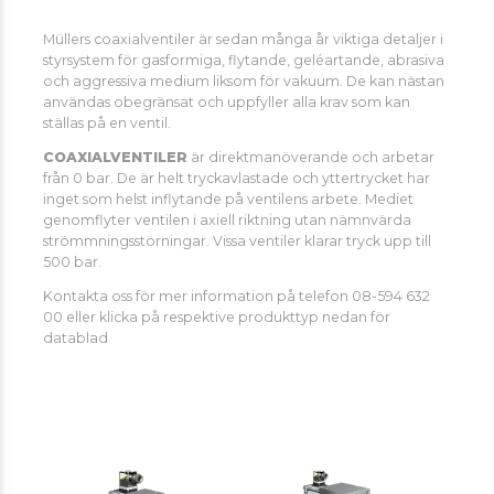
Müllers coaxialventiler är sedan många år viktiga detaljer i
styrsystem för gasformiga, flytande, geléartande, abrasiva
och aggressiva medium liksom för vakuum. De kan nästan
användas obegränsat och uppfyller alla krav som kan
ställas på en ventil.
COAXIALVENTILER
är direktmanöverande och arbetar
från 0 bar. De är helt tryckavlastade och yttertrycket har
inget som helst inflytande på ventilens arbete. Mediet
genomflyter ventilen i axiell riktning utan nämnvärda
strömmningsstörningar. Vissa ventiler klarar tryck upp till
500 bar.
Kontakta oss för mer information på telefon 08-594 632
00 eller klicka på respektive produkttyp nedan för
datablad