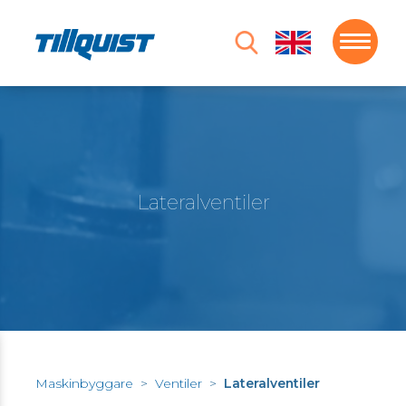
Lateralventiler
Maskinbyggare
>
Ventiler
>
Lateralventiler