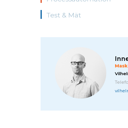
Test & Mät
Inne
Mask
Vilh
Telef
vilhe