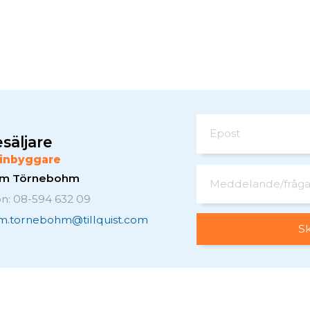
Epost
säljare
inbyggare
elm Törnebohm
Meddelande/fråg
on: 08-594 632 09
lm.tornebohm@tillquist.com