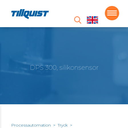
DPS 300, silikonsensor
Processautomation
>
Tryck
>