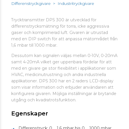
Differenstryckgivare
>
Industritryckgivare
Trycktransmitter DPS 300 är utvecklad för
differenstrycksmätning för torra, icke aggressiva
gaser och komprimerad luft. Givaren är utrustad
med en DIP switch för att anpassa mätområdet från
1,6 mbar till 1000 mbar.
Dessutom kan signalen väljas mellan 0-10V, 0-20mA
samt 4-20mA vilket ger uppenbara fördelar för att
med en givare ge stor flexibilitet i applikationer som
HVAC, medicinutrustning och andra industriella
applikationer. DPS 300 har en 2 raders LCD-display
som visar information och erbjuder användaren att
konfigurera givaren. Möjliga inställningar är brytande
utgång och kvadratrotsfunktion.
Egenskaper
Differenstryck: 0 ... 1,6 mbar bis 0 ... 1000 mbar