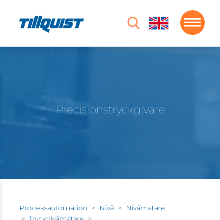
Precisionstryckgivare
Processautomation
>
Nivå
>
Nivåmätare
>
Trycknivåmätare
>