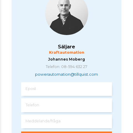
Säljare
Kraftautomation
Johannes Moberg
Telefon: 08-594 632 27
powerautomation@tillquist.com
Epost
Telefon
Meddelande/fråga