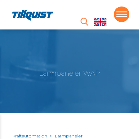
Larmpaneler WAP
Kraftautomation
>
Larmpaneler