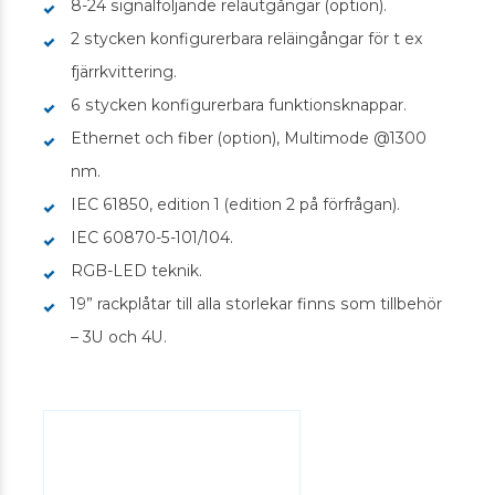
8-24 signalföljande reläutgångar (option).
2 stycken konfigurerbara reläingångar för t ex
fjärrkvittering.
6 stycken konfigurerbara funktionsknappar.
Ethernet och fiber (option), Multimode @1300
nm.
IEC 61850, edition 1 (edition 2 på förfrågan).
IEC 60870-5-101/104.
RGB-LED teknik.
19” rackplåtar till alla storlekar finns som tillbehör
– 3U och 4U.