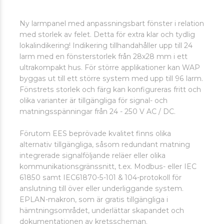
Ny larmpanel med anpassningsbart fönster i relation
med storlek av felet. Detta för extra klar och tydlig
lokalindikering! Indikering tillhandahåller upp till 24
larm med en fönsterstorlek från 28x28 mm i ett
ultrakompakt hus. För större applikationer kan WAP
byggas ut till ett större system med upp till 96 larm.
Fönstrets storlek och färg kan konfigureras fritt och
olika varianter är tillgängliga för signal- och
matningsspänningar från 24 - 250 V AC / DC.
Förutom EES beprövade kvalitet finns olika
alternativ tillgängliga, såsom redundant matning
integrerade signalföljande reläer eller olika
kommunikationsgränssnitt, t.ex. Modbus- eller IEC
61850 samt IEC61870-5-101 & 104-protokoll för
anslutning till över eller underliggande system.
EPLAN-makron, som är gratis tillgängliga i
hämtningsområdet, underlättar skapandet och
dokumentationen av kretsscheman.