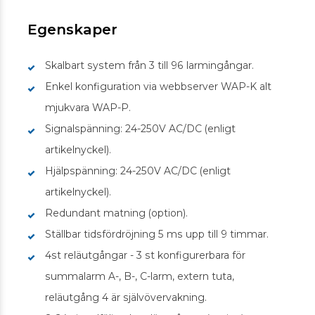
Egenskaper
Skalbart system från 3 till 96 larmingångar.
Enkel konfiguration via webbserver WAP-K alt
mjukvara WAP-P.
Signalspänning: 24-250V AC/DC (enligt
artikelnyckel).
Hjälpspänning: 24-250V AC/DC (enligt
artikelnyckel).
Redundant matning (option).
Ställbar tidsfördröjning 5 ms upp till 9 timmar.
4st reläutgångar - 3 st konfigurerbara för
summalarm A-, B-, C-larm, extern tuta,
reläutgång 4 är självövervakning.