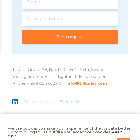
Phone
Message/question
Tillquist Group AB, Box 1120, 164 22 Kista, Sweden
Visiting address: Finlandsgatan 16, Kista, Sweden
Phone: +46 8-594 632 00
info@tillquist.com
Policys / cookies
By
Sphinxly
Sign up to get the latest news
here
We use cookies to make your experience of the website better.
By continuing to use our site you accept our cookies.
Read
more