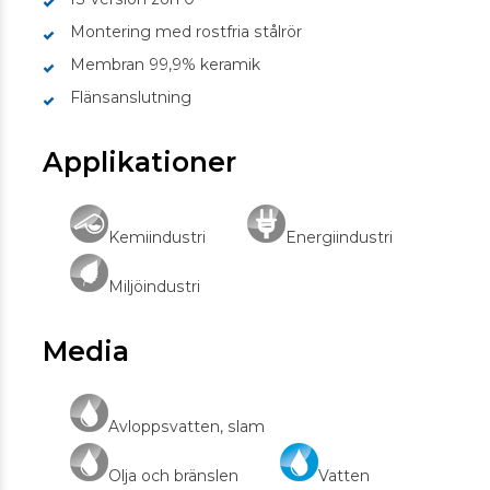
Montering med rostfria stålrör
Membran 99,9% keramik
Flänsanslutning
Applikationer
Kemiindustri
Energiindustri
Miljöindustri
Media
Avloppsvatten, slam
Olja och bränslen
Vatten