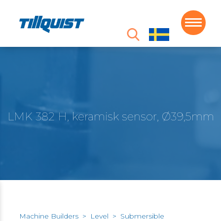
LMK 382 H, keramisk sensor, Ø39,5mm
Machine Builders
>
Level
>
Submersible