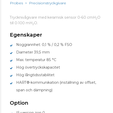
Probes
>
Precisionstryckgivare
Trycknivågivare med keramisk sensor 0-60 cmH
O
2
till 0-100 mH
O.
2
Egenskaper
Noggrannhet: 0,1 % / 0,2 % FSO
Diameter 39,5 mm
Max. temperatur 85 °C
Hög övertryckskapacitet
Hög långtidsstabilitet
HART®-kommunikation (inställning av offset,
span och dämpning)
Option
IS-version zon 0