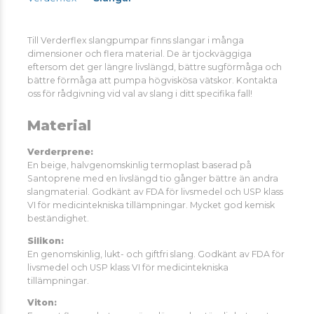
Till Verderflex slangpumpar finns slangar i många
dimensioner och flera material. De är tjockväggiga
eftersom det ger längre livslängd, bättre sugförmåga och
bättre förmåga att pumpa högviskösa vätskor. Kontakta
oss för rådgivning vid val av slang i ditt specifika fall!
Material
Verderprene
:
En beige, halvgenomskinlig termoplast baserad på
Santoprene med en livslängd tio gånger bättre än andra
slangmaterial. Godkänt av FDA för livsmedel och USP klass
VI för medicintekniska tillämpningar. Mycket god kemisk
beständighet.
Silikon:
En genomskinlig, lukt- och giftfri slang. Godkänt av FDA för
livsmedel och USP klass VI för medicintekniska
tillämpningar.
Viton: