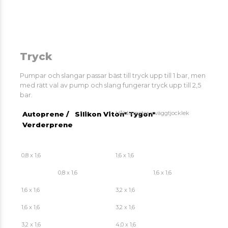
Tryck
Pumpar och slangar passar bäst till tryck upp till 1 bar, men
med rätt val av pump och slang fungerar tryck upp till 2,5
bar.
Håldiameter x väggtjocklek
Autoprene /
Silikon
Viton*
Tygon*
Verderprene
0,8 x 1,6
1,6 x 1,6
0,8 x 1,6
1,6 x 1,6
1,6 x 1,6
3,2 x 1,6
1,6 x 1,6
3,2 x 1,6
3,2 x 1,6
4,0 x 1,6