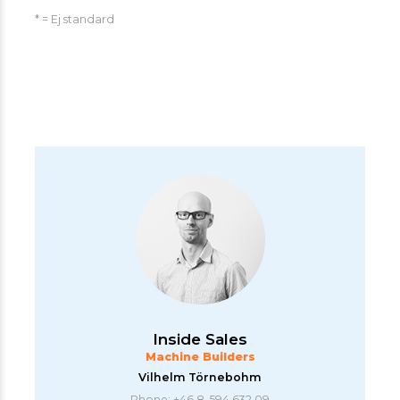
* = Ej standard
Inside Sales
Machine Builders
Vilhelm Törnebohm
Phone: +46 8-594 632 09