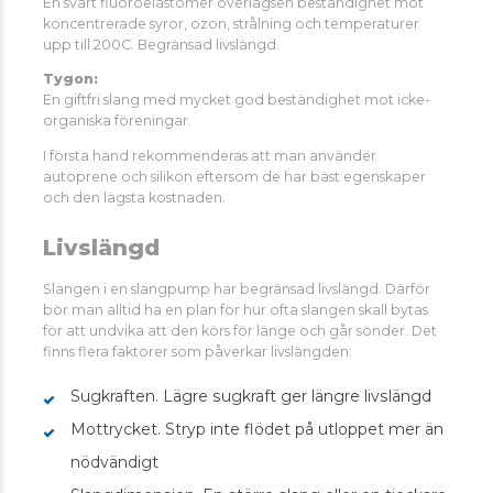
En svart fluoroelastomer överlägsen beständighet mot
koncentrerade syror, ozon, strålning och temperaturer
upp till 200C. Begränsad livslängd.
Tygon:
En giftfri slang med mycket god beständighet mot icke-
organiska föreningar.
I första hand rekommenderas att man använder
autoprene och silikon eftersom de har bäst egenskaper
och den lägsta kostnaden.
Livslängd
Slangen i en slangpump har begränsad livslängd. Därför
bör man alltid ha en plan för hur ofta slangen skall bytas
för att undvika att den körs för länge och går sönder. Det
finns flera faktorer som påverkar livslängden:
Sugkraften. Lägre sugkraft ger längre livslängd
Mottrycket. Stryp inte flödet på utloppet mer än
nödvändigt