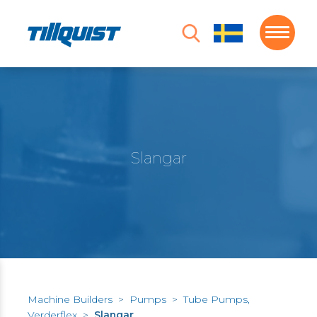
Slangar
Machine Builders
>
Pumps
>
Tube Pumps,
Verderflex
>
Slangar