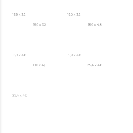
15,9 x 3,2
19,0 x 3,2
15,9 x 3,2
15,9 x 4,8
15,9 x 4,8
19,0 x 4,8
19,0 x 4,8
25,4 x 4,8
25,4 x 4,8