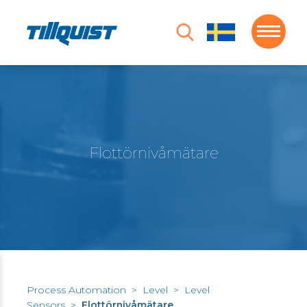
Flottörnivåmätare
Process Automation
>
Level
>
Level
Sensors
>
Flottörnivåmätare