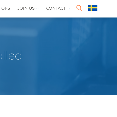
TORS
JOIN US
CONTACT
olled