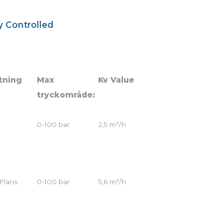
y Controlled
tning
Max
Kv Value
:
tryckområde:
0-100 bar
2,5 m³/h
Fläns
0-100 bar
5,6 m³/h