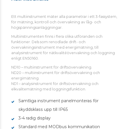
Ett multiinstrument mäter alla parametrar i ett 3-fassystem,
för mätning, kontroll och övervakning av låg- och
högspänningsanläggningar.
Multiinstrumenten finns i flera olika utföranden och
funktioner. Dels som renodlade drift- och
övervakningsinstrument med energimätning, till
analysinstrument för nätkvalitéövervakning och loggning
enligt EN50160.
ND10 – multiinstrument för driftsövervakning.
ND20 – multiinstrument för driftsövervakning och
energimätning.
ND1 – analysinstrument för driftsövervakning och
elkvalitemätning med loggningsfunktion.
Samtliga instrument panelmonteras för
skyddsklass upp till IP65
3-4 radig display
Standard med MODbus kommunikation