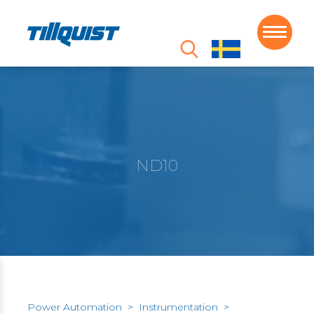
ND10
Power Automation
>
Instrumentation
>