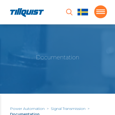
Documentation
Power Automation
>
Signal Transmission
>
Documentation