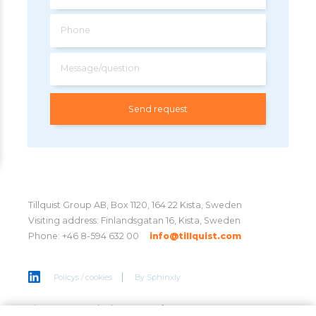
Phone
Message/question
Tillquist Group AB, Box 1120, 164 22 Kista, Sweden
Visiting address: Finlandsgatan 16, Kista, Sweden
Phone: +46 8-594 632 00
info@tillquist.com
Policys / cookies
By
Sphinxly
Sign up to get the latest news
here