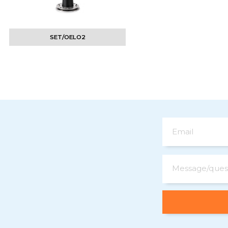
SET/OELO2
Email
Message/ques