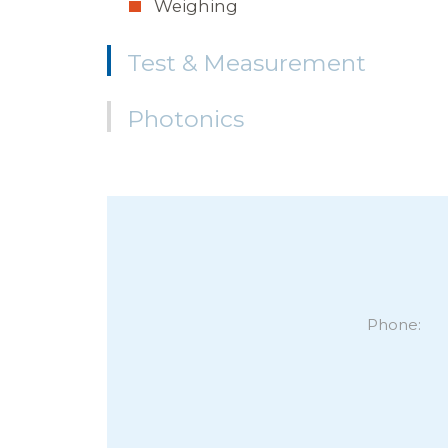
Weighing
Test & Measurement
Photonics
Phone: