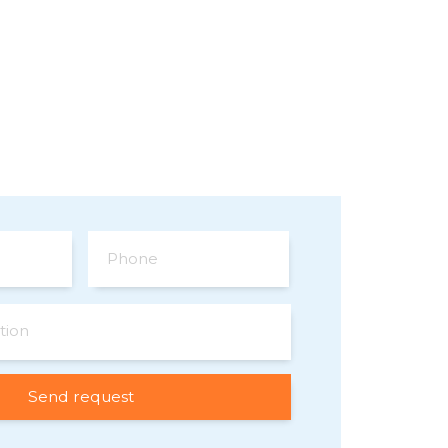
Phone
tion