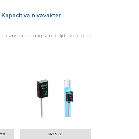
>
Kapacitiva nivåvakter
acitansförändring som följd av skillnad
tch
GPLS-25