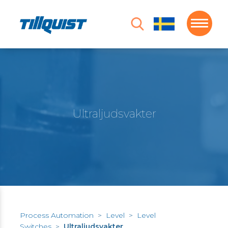
Ultraljudsvakter
Process Automation
>
Level
>
Level
Switches
>
Ultraljudsvakter