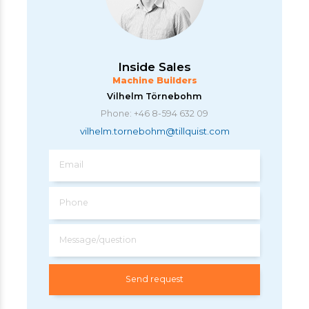
Inside Sales
Machine Builders
Vilhelm Törnebohm
Phone: +46 8-594 632 09
vilhelm.tornebohm@tillquist.com
Email
Phone
Message/question