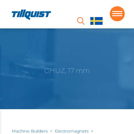
GHUZ, 17 mm
Machine Builders
>
Electromagnets
>