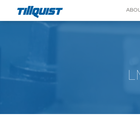
ABOU
L