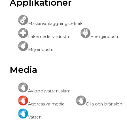
Applikationer
Maskin/anläggningsteknik
Läkemedelsindustri
Energiindustri
Miljöindustri
Media
Avloppsvatten, slam
Aggressiva media
Olja och bränslen
Vatten