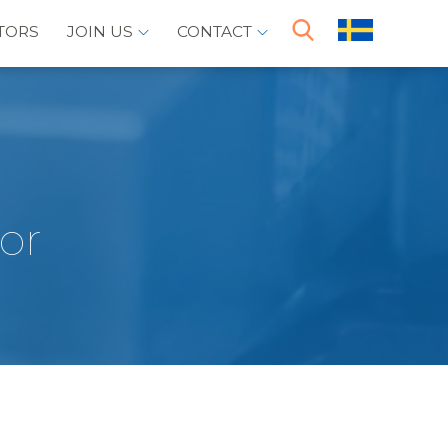
TORS
JOIN US
CONTACT
or