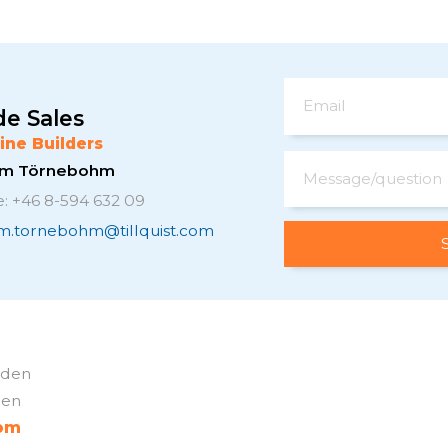
Email
de Sales
ine Builders
elm Törnebohm
Message/question
: +46 8-594 632 09
lm.tornebohm@tillquist.com
weden
den
com