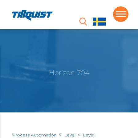
Horizon 704
Process Automation
>
Level
>
Level