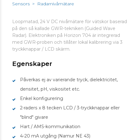
Sensors
>
Radarnivåmätare
Loopmatad, 24 V DC nivåmätare för vätskor baserad
på den så kallade GWR-tekniken (Guided Wave
Radar). Elektroniken på Horizon 704 är integrerad
med GWR-proben och tillåter lokal kalibrering via 3
tryckknappar / LCD skärm.
Egenskaper
Påverkas ej av varierande tryck, dielektricitet,
densitet, pH, viskositet etc.
Enkel konfigurering
2-raders x 8 tecken LCD / 3-tryckknappar eller
"blind" givare
Hart / AMS-kommunikation
4-20 mA utgång (Namur NE 43)