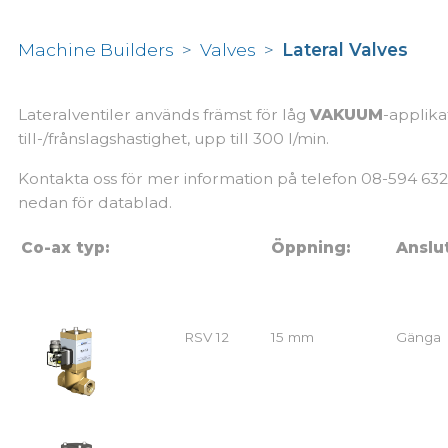
Machine Builders
>
Valves
>
Lateral Valves
Lateralventiler används främst för låg
VAKUUM
-applika
till-/frånslagshastighet, upp till 300 l/min.
Kontakta oss för mer information på telefon 08-594 632
nedan för datablad.
Co-ax typ:
Öppning:
Anslu
RSV 12
15 mm
Gänga