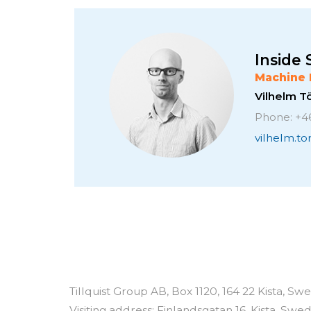
Inside 
Machine 
Vilhelm 
Phone: +4
vilhelm.t
Tillquist Group AB, Box 1120, 164 22 Kista, S
Visiting address: Finlandsgatan 16, Kista, Swe