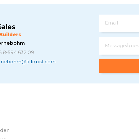
Email
Sales
Builders
Törnebohm
Message/ques
6 8-594 632 09
ornebohm@tillquist.com
weden
den