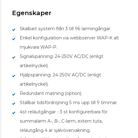
Egenskaper
Skalbart system från 3 till 96 larmingångar.
Enkel konfiguration via webbserver WAP-K alt
mjukvara WAP-P.
Signalspänning: 24-250V AC/DC (enligt
artikelnyckel).
Hjälpspänning: 24-250V AC/DC (enligt
artikelnyckel).
Redundant matning (option).
Ställbar tidsfördröjning 5 ms upp till 9 timmar.
4st reläutgångar - 3 st konfigurerbara för
summalarm A-, B-, C-larm, extern tuta,
reläutgång 4 är självövervakning.