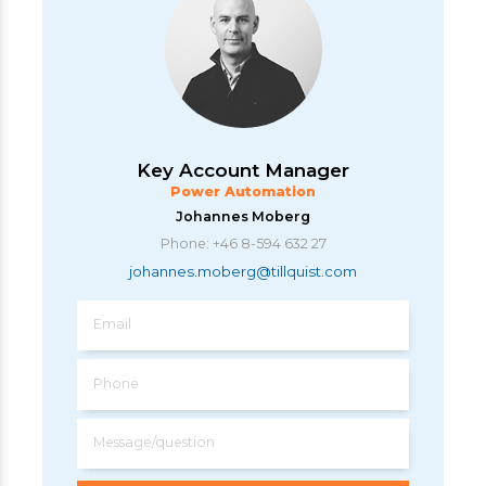
Key Account Manager
Power Automation
Johannes Moberg
Phone: +46 8-594 632 27
johannes.moberg@tillquist.com
Email
Phone
Message/question