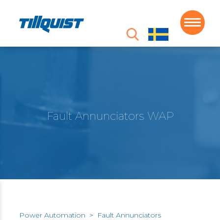
Fault Annunciators WAP
Power Automation
>
Fault Annunciators