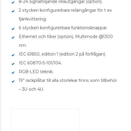
8-24 signalföljande reläutgångar (option).
2 stycken konfigurerbara reläingångar för t ex
fjärrkvittering.
6 stycken konfigurerbara funktionsknappar.
Ethernet och fiber (option), Multimode @1300
nm.
IEC 61850, edition 1 (edition 2 på förfrågan).
IEC 60870-5-101/104.
RGB-LED teknik.
19” rackplåtar till alla storlekar finns som tillbehör
– 3U och 4U.