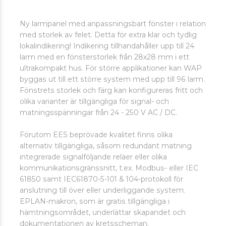
Ny larmpanel med anpassningsbart fönster i relation
med storlek av felet. Detta för extra klar och tydlig
lokalindikering! Indikering tillhandahåller upp till 24
larm med en fönsterstorlek från 28x28 mm i ett
ultrakompakt hus. För större applikationer kan WAP
byggas ut till ett större system med upp till 96 larm.
Fönstrets storlek och färg kan konfigureras fritt och
olika varianter är tillgängliga för signal- och
matningsspänningar från 24 - 250 V AC / DC.
Förutom EES beprövade kvalitet finns olika
alternativ tillgängliga, såsom redundant matning
integrerade signalföljande reläer eller olika
kommunikationsgränssnitt, t.ex. Modbus- eller IEC
61850 samt IEC61870-5-101 & 104-protokoll för
anslutning till över eller underliggande system.
EPLAN-makron, som är gratis tillgängliga i
hämtningsområdet, underlättar skapandet och
dokumentationen av kretsscheman.